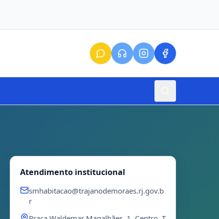
Atendimento institucional
smhabitacao@trajanodemoraes.rj.gov.b
r
Praça Waldemar Magalhães, 1, Centro, T