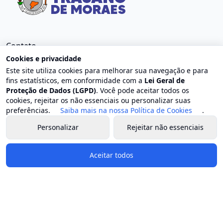
Contato
Cookies e privacidade
Endereço: Centro, Trajano de Moraes - RJ
Este site utiliza cookies para melhorar sua navegação e para
E-mail: contato@trajanodemoraes.rj.gov.br
fins estatísticos, em conformidade com a
Lei Geral de
Proteção de Dados (LGPD)
. Você pode aceitar todos os
Atendimento: Segunda a sexta-feira, das 8h às 17h
cookies, rejeitar os não essenciais ou personalizar suas
preferências.
Saiba mais na nossa Política de Cookies
.
Governo e Secretarias
Personalizar
Rejeitar não essenciais
Prefeito
Vice-prefeito
Aceitar todos
Estrutura organizacional
Chefia de gabinete
Secretaria geral de governo
Procuradoria geral do município
Controladoria geral do município