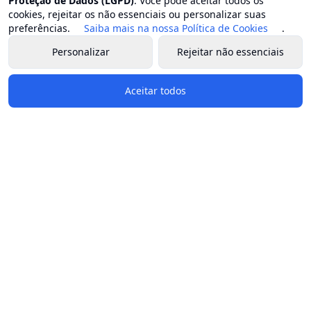
Proteção de Dados (LGPD)
. Você pode aceitar todos os
Secretaria municipal de esporte e lazer
cookies, rejeitar os não essenciais ou personalizar suas
Secretaria municipal de estradas e rodovias
preferências.
Saiba mais na nossa Política de Cookies
.
Secretaria municipal de fazenda e planejamento
Personalizar
Rejeitar não essenciais
Secretaria municipal de gestão patrimonial
Secretaria municipal de habitação
Aceitar todos
Secretaria municipal de indústria, comércio e turismo
Secretaria municipal do ambiente
Secretaria municipal de obras
Secretaria municipal de saúde
Secretaria municipal de serviços públicos
Secretaria municipal de transporte
Secretaria municipal de transparência e comunicação
social
Secretaria municipal de segurança ordem e mobilidade
Redes Sociais