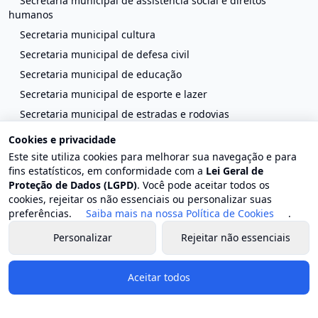
Secretaria municipal de assistência social e direitos
humanos
Secretaria municipal cultura
Secretaria municipal de defesa civil
Secretaria municipal de educação
Secretaria municipal de esporte e lazer
Secretaria municipal de estradas e rodovias
Secretaria municipal de fazenda e planejamento
Cookies e privacidade
Secretaria municipal de gestão patrimonial
Este site utiliza cookies para melhorar sua navegação e para
fins estatísticos, em conformidade com a
Lei Geral de
Secretaria municipal de habitação
Proteção de Dados (LGPD)
. Você pode aceitar todos os
Secretaria municipal de indústria, comércio e turismo
cookies, rejeitar os não essenciais ou personalizar suas
Secretaria municipal do ambiente
preferências.
Saiba mais na nossa Política de Cookies
.
Secretaria municipal de obras
Personalizar
Rejeitar não essenciais
Secretaria municipal de saúde
Secretaria municipal de serviços públicos
Aceitar todos
Secretaria municipal de transporte
Secretaria municipal de transparência e comunicação