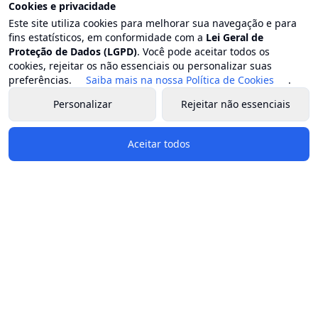
Cookies e privacidade
Endereço: Centro, Trajano de Moraes - RJ
Este site utiliza cookies para melhorar sua navegação e para
E-mail: contato@trajanodemoraes.rj.gov.br
fins estatísticos, em conformidade com a
Lei Geral de
Proteção de Dados (LGPD)
Atendimento: Segunda a sexta-feira, das 8h às 17h
. Você pode aceitar todos os
cookies, rejeitar os não essenciais ou personalizar suas
preferências.
Saiba mais na nossa Política de Cookies
.
Governo e Secretarias
Personalizar
Rejeitar não essenciais
Prefeito
Vice-prefeito
Aceitar todos
Estrutura organizacional
Chefia de gabinete
Secretaria geral de governo
Procuradoria geral do município
Controladoria geral do município
Secretaria municipal de administração e reestruturação
Secretaria municipal de agricultura
Secretaria municipal de assistência social e direitos
humanos