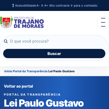
Acessibilidade
Ir para o conteúdo
A-
A
A+
Alto contraste
O que você procura?
Buscar
Início
Portal da Transparência
Lei Paulo Gustavo
Voltar ao portal
PORTAL DA TRANSPARÊNCIA
Lei Paulo Gustavo